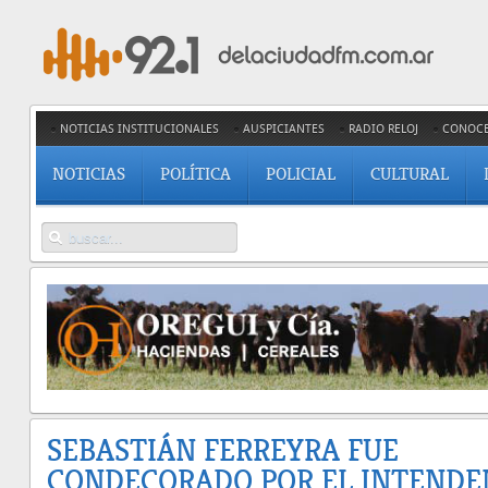
NOTICIAS INSTITUCIONALES
AUSPICIANTES
RADIO RELOJ
CONOC
NOTICIAS
POLÍTICA
POLICIAL
CULTURAL
SEBASTIÁN FERREYRA FUE
CONDECORADO POR EL INTENDE