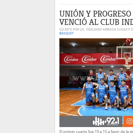
UNIÓN Y PROGRESO
VENCIÓ AL CLUB I
ESCRITO POR LIC. EMILIANO ARRIAGA ZUGASTI 
BÁSQUET
El primer cuarto fue 19 a 15 a favor de la vi