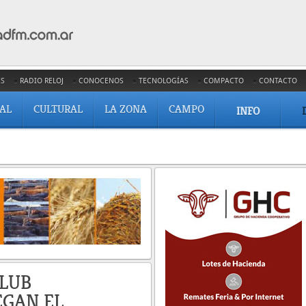
ES
RADIO RELOJ
CONOCENOS
TECNOLOGÍAS
COMPACTO
CONTACTO
IAL
CULTURAL
LA ZONA
CAMPO
INFO
CLUB
EGAN EL