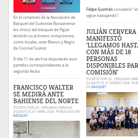
Felipe Guzmán
consideró “el
sigue trabajando”.
En el certamen de la Asociación de
Básquet del Sudoeste Bonaerense
JULIÁN CERVERA
los chicos del básquet de Pigüé
tendrán su próximo compromiso,
MANIFESTÓ
como locales, ante Blanco y Negro
‘LLEGAMOS HAST
de Coronel Suárez.
CON MÁS DE 18
PERSONAS
El día 11 de abril se disputarán esos
DISPONIBLES PAR
partidos correspondientes a la
COMISIÓN’
segunda fecha.
ESCRITO POR LIC. EMILIANO ARR
ZUGASTI EL
31 MARZO 2026
. PU
FRANCISCO WALTER
EN
BÁSQUET
SE MEDIRÁ ANTE
BAHIENSE DEL NORTE
ESCRITO POR LIC. EMILIANO ARRIAGA
ZUGASTI EL
01 ABRIL 2026
. PUBLICADO EN
BÁSQUET