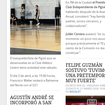
En FM de la Ciudad
el Presid
Club Independiente de Pigüé
hablando después de la As
Anual, consideró “hay familia
padres, socios cercanos, y
colaboradores”.
Julián Cervera
aseveró “en s
momento un poco nos asus
porque prácticamente el 70 
ciento de la Comisión no iba
continuar”.
El basquetbolista de Pigüé que se
desenvuelve en el Club Atlético
FELIPE GUZMÁN
Liniers tiene actividad este sábado.
SOSTUVO ‘TUVIM
UNA PRETEMPO
El día 3 de abril, a las 19.00 horas,
MUY FUERTE’
Francisco Walter visitará a Bahiense
del Norte con el U21.
ESCRITO POR LIC. EMILIANO ARR
ZUGASTI EL
31 MARZO 2026
. PU
EN
BÁSQUET
AGUSTÍN ANDRÉ SE
INCORPORÓ A SAN