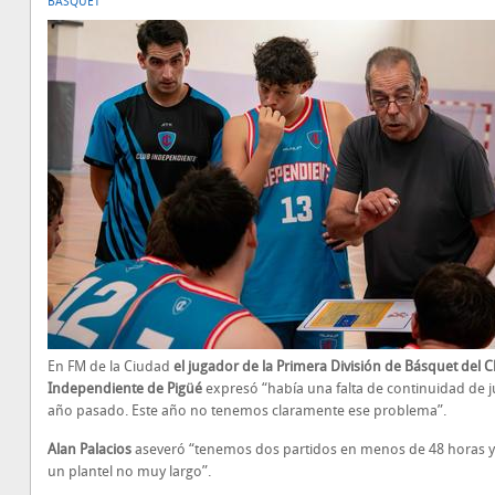
BÁSQUET
En FM de la Ciudad
el jugador de la Primera División de Básquet del C
Independiente de Pigüé
expresó “había una falta de continuidad de j
año pasado. Este año no tenemos claramente ese problema”.
Alan Palacios
aseveró “tenemos dos partidos en menos de 48 horas 
un plantel no muy largo”.