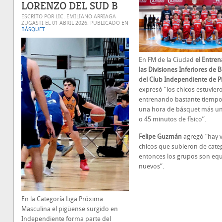
LORENZO DEL SUD B
ESCRITO POR LIC. EMILIANO ARRIAGA
ZUGASTI EL
01 ABRIL 2026
. PUBLICADO EN
BÁSQUET
En FM de la Ciudad
el Entren
las Divisiones Inferiores de 
del Club Independiente de P
expresó “los chicos estuvier
entrenando bastante tiemp
una hora de básquet más u
o 45 minutos de físico”.
Felipe Guzmán
agregó “hay v
chicos que subieron de cate
entonces los grupos son eq
nuevos”.
En la Categoría Liga Próxima
Masculina el pigüense surgido en
Independiente forma parte del