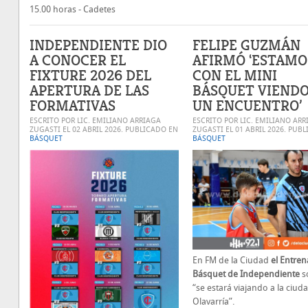
15.00 horas - Cadetes
INDEPENDIENTE DIO
FELIPE GUZMÁN
A CONOCER EL
AFIRMÓ ‘ESTAMO
FIXTURE 2026 DEL
CON EL MINI
APERTURA DE LAS
BÁSQUET VIENDO
FORMATIVAS
UN ENCUENTRO’
ESCRITO POR LIC. EMILIANO ARRIAGA
ESCRITO POR LIC. EMILIANO ARR
ZUGASTI EL
02 ABRIL 2026
. PUBLICADO EN
ZUGASTI EL
01 ABRIL 2026
. PUB
BÁSQUET
BÁSQUET
En FM de la Ciudad
el Entre
Básquet de Independiente
s
“se estará viajando a la ciud
Olavarría”.