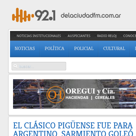
NOTICIAS INSTITUCIONALES
AUSPICIANTES
RADIO RELOJ
CONOC
NOTICIAS
POLÍTICA
POLICIAL
CULTURAL
EL CLÁSICO PIGÜENSE FUE PARA
ARGENTINO. SARMIENTO GOLEÓ.