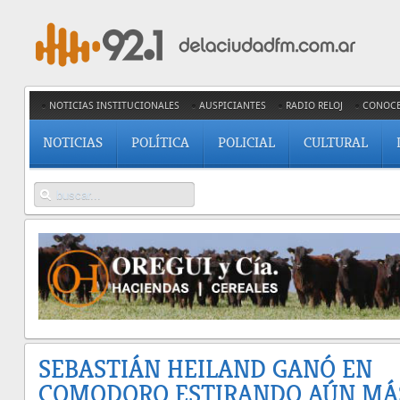
NOTICIAS INSTITUCIONALES
AUSPICIANTES
RADIO RELOJ
CONOC
NOTICIAS
POLÍTICA
POLICIAL
CULTURAL
SEBASTIÁN HEILAND GANÓ EN
COMODORO ESTIRANDO AÚN MÁ