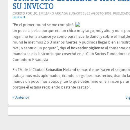
SU INVICTO
ESCRITO POR LIC. EMILIANO ARRIAGA ZUGASTI EL
23 AGOSTO 2008
. PUBLICAD
DEPORTE
“En el primer round se me complicó
un poco la pelea porque era un chico muy largo, muy alto, y no le po
llegar, no tenía alcance yo como para hacerle daño, y sobre el final d
round le metimos 2 ó 3 manos fuertes, y pudimos llegar bien al rostr
rival, y sentirlo un poquito”, dijo
el boxeador pigüense
al comentar d
manera se dio la victoria que cosechó en el Club Socios Fundadores 
Comodoro Rivadavia.
En FM de la Ciudad
Sebastián
Heiland
remarcó que “ya en el segund
trabajamos más aplomados, tirando los golpes más rectos, tirando la
manos un poco más abajo, y fue lo que determinó en el rincón parar 
porque él estaba recibiendo bastante castigo”.
< Anterior
Si