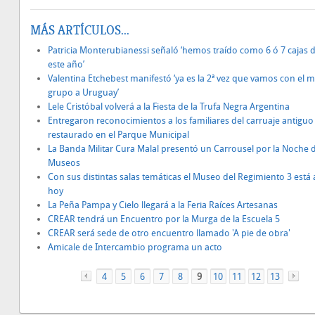
MÁS ARTÍCULOS...
Patricia Monterubianessi señaló ‘hemos traído como 6 ó 7 cajas d
este año’
Valentina Etchebest manifestó ‘ya es la 2ª vez que vamos con el 
grupo a Uruguay’
Lele Cristóbal volverá a la Fiesta de la Trufa Negra Argentina
Entregaron reconocimientos a los familiares del carruaje antiguo
restaurado en el Parque Municipal
La Banda Militar Cura Malal presentó un Carrousel por la Noche d
Museos
Con sus distintas salas temáticas el Museo del Regimiento 3 está 
hoy
La Peña Pampa y Cielo llegará a la Feria Raíces Artesanas
CREAR tendrá un Encuentro por la Murga de la Escuela 5
CREAR será sede de otro encuentro llamado 'A pie de obra'
Amicale de Intercambio programa un acto
4
«
5
6
7
8
9
10
11
12
13