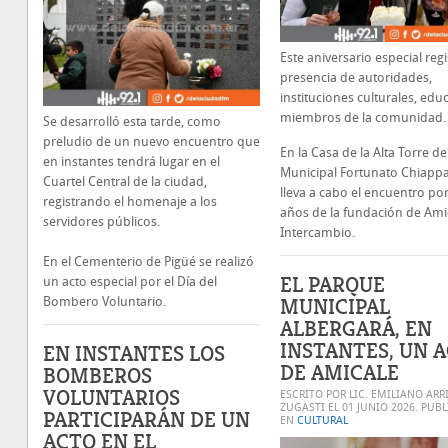
Este aniversario especial regi
presencia de autoridades,
instituciones culturales, educ
miembros de la comunidad.
Se desarrolló esta tarde, como
preludio de un nuevo encuentro que
En la Casa de la Alta Torre d
en instantes tendrá lugar en el
Municipal Fortunato Chiappa
Cuartel Central de la ciudad,
lleva a cabo el encuentro por
registrando el homenaje a los
años de la fundación de Ami
servidores públicos.
Intercambio.
En el Cementerio de Pigüé se realizó
EL PARQUE
un acto especial por el Día del
MUNICIPAL
Bombero Voluntario.
ALBERGARÁ, EN
INSTANTES, UN 
EN INSTANTES LOS
DE AMICALE
BOMBEROS
VOLUNTARIOS
ESCRITO POR LIC. EMILIANO ARR
ZUGASTI EL
01 JUNIO 2026
. PUB
PARTICIPARÁN DE UN
EN
CULTURAL
ACTO EN EL