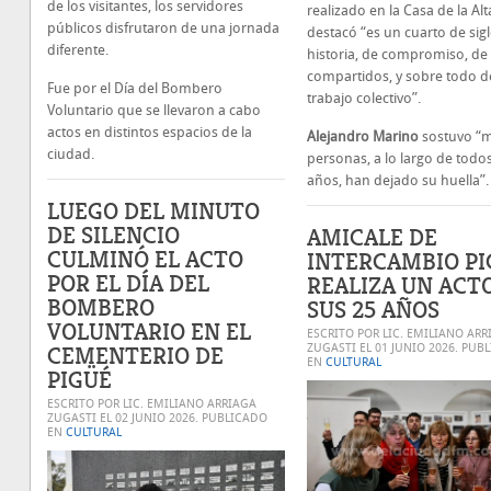
de los visitantes, los servidores
realizado en la Casa de la Alt
públicos disfrutaron de una jornada
destacó “es un cuarto de sig
diferente.
historia, de compromiso, de
compartidos, y sobre todo d
Fue por el Día del Bombero
trabajo colectivo”.
Voluntario que se llevaron a cabo
actos en distintos espacios de la
Alejandro Marino
sostuvo “
ciudad.
personas, a lo largo de todo
años, han dejado su huella”.
LUEGO DEL MINUTO
DE SILENCIO
AMICALE DE
CULMINÓ EL ACTO
INTERCAMBIO PI
POR EL DÍA DEL
REALIZA UN ACT
BOMBERO
SUS 25 AÑOS
VOLUNTARIO EN EL
ESCRITO POR LIC. EMILIANO ARR
CEMENTERIO DE
ZUGASTI EL
01 JUNIO 2026
. PUB
EN
CULTURAL
PIGÜÉ
ESCRITO POR LIC. EMILIANO ARRIAGA
ZUGASTI EL
02 JUNIO 2026
. PUBLICADO
EN
CULTURAL