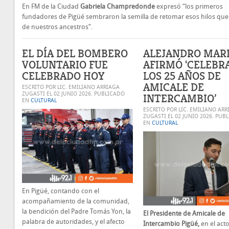
En FM de la Ciudad
Gabriela Champredonde
expresó “los primeros
fundadores de Pigüé sembraron la semilla de retomar esos hilos qu
de nuestros ancestros”.
EL DÍA DEL BOMBERO
ALEJANDRO MAR
VOLUNTARIO FUE
AFIRMÓ ‘CELEB
CELEBRADO HOY
LOS 25 AÑOS DE
AMICALE DE
ESCRITO POR LIC. EMILIANO ARRIAGA
ZUGASTI EL
02 JUNIO 2026
. PUBLICADO
INTERCAMBIO’
EN
CULTURAL
ESCRITO POR LIC. EMILIANO ARR
ZUGASTI EL
02 JUNIO 2026
. PUB
EN
CULTURAL
En Pigüé, contando con el
acompañamiento de la comunidad,
la bendición del Padre Tomás Yon, la
El Presidente de Amicale de
palabra de autoridades, y el afecto
Intercambio Pigüé,
en el act