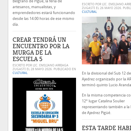
Belgrano de Pigüé, la feria de
ESCRITO POR LIC. EMILIANO ARR
artesanos, manualistas, y
ZUGASTI EL
26 MAYO 2026
. PUB
CULTURAL
emprendedores estará funcionando
desde las 14.00 horas de ese mismo
día.
CREAR TENDRÁ UN
ENCUENTRO POR LA
MURGA DE LA
ESCUELA 5
ESCRITO POR LIC. EMILIANO ARRIAGA
ZUGASTI EL
28 MAYO 2026
. PUBLICADO EN
CULTURAL
En la divisional del Sub 12 de
Ajedrez organizado por la 
terminó quinto Lucio Aranda
En la misma competencia co
12° lugar Catalina Soulier
representando también a la 
de Ajedrez Pigüé.
ESTA TARDE HAB