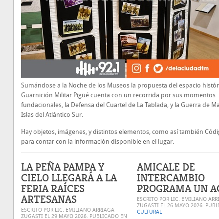
Sumándose a la Noche de los Museos la propuesta del espacio históri
Guarnición Militar Pigüé cuenta con un recorrida por sus momentos
fundacionales, la Defensa del Cuartel de La Tablada, y la Guerra de Ma
Islas del Atlántico Sur.
Hay objetos, imágenes, y distintos elementos, como así también Cód
para contar con la información disponible en el lugar.
LA PEÑA PAMPA Y
AMICALE DE
CIELO LLEGARÁ A LA
INTERCAMBIO
FERIA RAÍCES
PROGRAMA UN A
ARTESANAS
ESCRITO POR LIC. EMILIANO ARR
ZUGASTI EL
26 MAYO 2026
. PUB
ESCRITO POR LIC. EMILIANO ARRIAGA
CULTURAL
ZUGASTI EL
29 MAYO 2026
. PUBLICADO EN