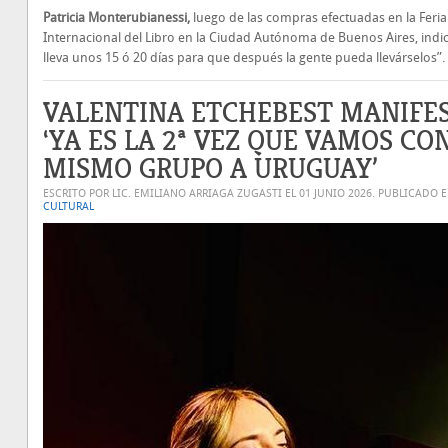
Patricia Monterubianessi,
luego de las compras efectuadas en la Feria
Internacional del Libro en la Ciudad Autónoma de Buenos Aires, indi
lleva unos 15 ó 20 días para que después la gente pueda llevárselos”.
VALENTINA ETCHEBEST MANIFE
‘YA ES LA 2ª VEZ QUE VAMOS CO
MISMO GRUPO A URUGUAY’
ESCRITO POR LIC. EMILIANO ARRIAGA ZUGASTI EL
01 JUNIO 2026
. PUBLICADO 
CULTURAL