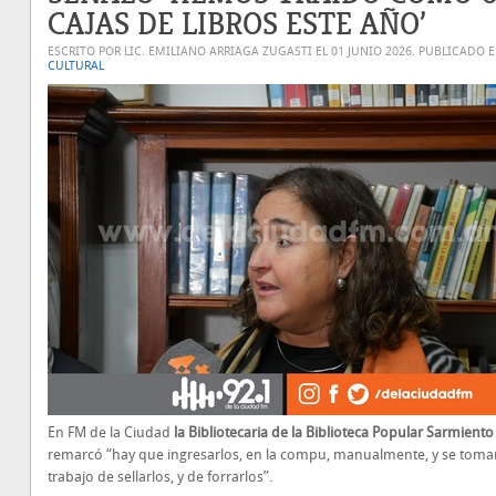
CAJAS DE LIBROS ESTE AÑO’
ESCRITO POR LIC. EMILIANO ARRIAGA ZUGASTI EL
01 JUNIO 2026
. PUBLICADO 
CULTURAL
En FM de la Ciudad
la Bibliotecaria de la Biblioteca Popular Sarmiento
remarcó “hay que ingresarlos, en la compu, manualmente, y se toma
trabajo de sellarlos, y de forrarlos”.