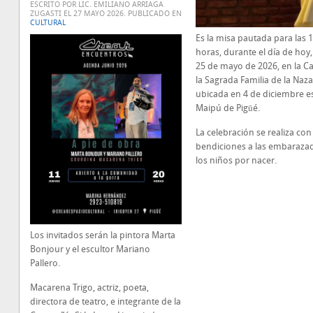
ESCRITO POR LIC. EMILIANO ARRIAGA
ZUGASTI EL
27 MAYO 2026
. PUBLICADO EN
CULTURAL
Es la misa pautada para las 
horas, durante el día de hoy,
25 de mayo de 2026, en la Ca
la Sagrada Familia de la Naza
ubicada en 4 de diciembre e
Maipú de Pigūé.
La celebración se realiza con
bendiciones a las embarazad
los niños por nacer.
Los invitados serán la pintora Marta
Bonjour y el escultor Mariano
Pallero.
Macarena Trigo, actriz, poeta,
directora de teatro, e integrante de la