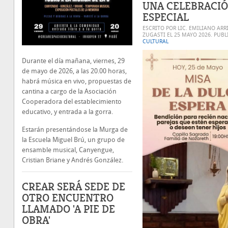
UNA CELEBRACI
ESPECIAL
ESCRITO POR LIC. EMILIANO ARR
ZUGASTI EL
25 MAYO 2026
. PUB
CULTURAL
Durante el día mañana, viernes, 29
de mayo de 2026, a las 20.00 horas,
habrá música en vivo, propuestas de
cantina a cargo de la Asociación
Cooperadora del establecimiento
educativo, y entrada a la gorra.
Estarán presentándose la Murga de
la Escuela Miguel Brú, un grupo de
ensamble musical, Canyengue,
Cristian Briane y Andrés González.
CREAR SERÁ SEDE DE
OTRO ENCUENTRO
LLAMADO 'A PIE DE
OBRA'