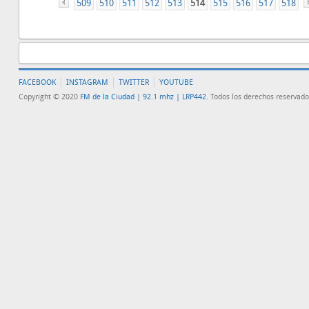
509
«
510
511
512
513
514
515
516
517
518
FACEBOOK
INSTAGRAM
TWITTER
YOUTUBE
Copyright © 2020
FM de la Ciudad | 92.1 mhz | LRP442
. Todos los derechos reservado