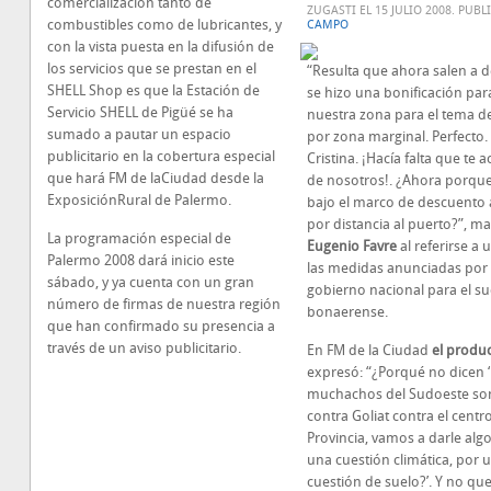
comercialización tanto de
ZUGASTI EL
15 JULIO 2008
. PUBL
combustibles como de lubricantes, y
CAMPO
con la vista puesta en la difusión de
los servicios que se prestan en el
“Resulta que ahora salen a d
SHELL Shop es que la Estación de
se hizo una bonificación par
Servicio SHELL de Pigüé se ha
nuestra zona para el tema de
sumado a pautar un espacio
por zona marginal. Perfecto.
publicitario en la cobertura especial
Cristina. ¡Hacía falta que te 
que hará FM de laCiudad desde la
de nosotros!. ¿Ahora porque
ExposiciónRural de Palermo.
bajo el marco de descuento a
por distancia al puerto?”, ma
La programación especial de
Eugenio Favre
al referirse a 
Palermo 2008 dará inicio este
las medidas anunciadas por 
sábado, y ya cuenta con un gran
gobierno nacional para el s
número de firmas de nuestra región
bonaerense.
que han confirmado su presencia a
través de un aviso publicitario.
En FM de la Ciudad
el produc
expresó: “¿Porqué no dicen ‘
muchachos del Sudoeste so
contra Goliat contra el centro
Provincia, vamos a darle alg
una cuestión climática, por 
cuestión de suelo?’. Y no qu