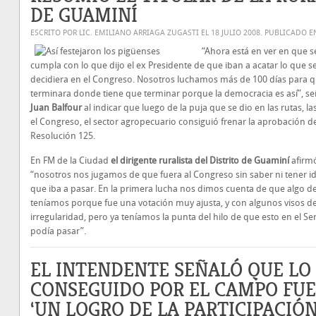
DE GUAMINÍ
ESCRITO POR LIC. EMILIANO ARRIAGA ZUGASTI EL
18 JULIO 2008
. PUBLICADO 
“Ahora está en ver en que s
cumpla con lo que dijo el ex Presidente de que iban a acatar lo que s
decidiera en el Congreso. Nosotros luchamos más de 100 días para q
terminara donde tiene que terminar porque la democracia es así”, se
Juan Balfour
al indicar que luego de la puja que se dio en las rutas, las
el Congreso, el sector agropecuario consiguió frenar la aprobación de
Resolución 125.
En FM de la Ciudad
el dirigente ruralista del Distrito de Guaminí
afirm
“nosotros nos jugamos de que fuera al Congreso sin saber ni tener id
que iba a pasar. En la primera lucha nos dimos cuenta de que algo d
teníamos porque fue una votación muy ajusta, y con algunos visos d
irregularidad, pero ya teníamos la punta del hilo de que esto en el S
podía pasar”.
EL INTENDENTE SEÑALÓ QUE LO
CONSEGUIDO POR EL CAMPO FUE
‘UN LOGRO DE LA PARTICIPACIÓN