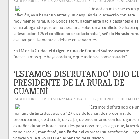
ESCRITO POR LIC. EMILIANO ARRIAGA ZUGASTI EL
17 JULIO 2008
. PUBLICADO 
“De acá en más este es un 
inflexión, va a haber un antes y un después de lo acaecido con este
movimiento rural. Julio Cobos afortunadamente hacía bastantes días
venía abogando porque hubiera una solución al conflicto. Se había 
laResolución 125 el conflicto no se solucionaba”, señaló
Horacio Fer
evaluar positivamente el debate en senadores.
En FM de la Ciudad
el dirigente rural de Coronel Suárez
aseveró:
“necesitamos que haya cordura, y que todo sea consensuado”.
‘ESTAMOS DISFRUTANDO’ DIJO E
PRESIDENTE DE LA RURAL DE
GUAMINÍ
ESCRITO POR LIC. EMILIANO ARRIAGA ZUGASTI EL
17 JULIO 2008
. PUBLICADO 
“Estamos disfrutando de u
mañana distinta después de 127 días de luchar, de no dormir, de
preocuparnos, de discutir, de viajar, de encontrarnos en los lugares 
extraños durante horas inusuales para nosotros, es algo que, la verd
tiene precio”, manifestó
Juan Balfour
al expresar su satisfacción luego
votación que tuvo lugar en el Senado de la Nación.