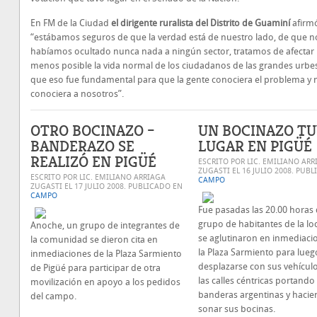
En FM de la Ciudad
el dirigente ruralista del Distrito de Guaminí
afirm
“estábamos seguros de que la verdad está de nuestro lado, de que no
habíamos ocultado nunca nada a ningún sector, tratamos de afectar 
menos posible la vida normal de los ciudadanos de las grandes urbes
que eso fue fundamental para que la gente conociera el problema y 
conociera a nosotros”.
OTRO BOCINAZO –
UN BOCINAZO T
BANDERAZO SE
LUGAR EN PIGÜÉ
REALIZÓ EN PIGÜÉ
ESCRITO POR LIC. EMILIANO ARR
ZUGASTI EL
16 JULIO 2008
. PUBL
ESCRITO POR LIC. EMILIANO ARRIAGA
CAMPO
ZUGASTI EL
17 JULIO 2008
. PUBLICADO EN
CAMPO
Fue pasadas las 20.00 horas
grupo de habitantes de la lo
Anoche, un grupo de integrantes de
se aglutinaron en inmediaci
la comunidad se dieron cita en
la Plaza Sarmiento para lueg
inmediaciones de la Plaza Sarmiento
desplazarse con sus vehícul
de Pigüé para participar de otra
las calles céntricas portando
movilización en apoyo a los pedidos
banderas argentinas y haci
del campo.
sonar sus bocinas.