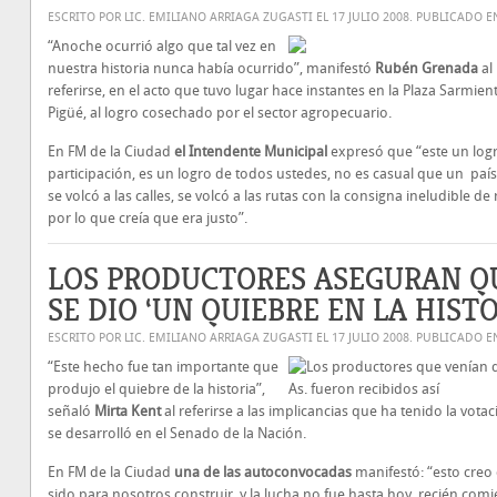
ESCRITO POR LIC. EMILIANO ARRIAGA ZUGASTI EL
17 JULIO 2008
. PUBLICADO 
“Anoche ocurrió algo que tal vez en
nuestra historia nunca había ocurrido”, manifestó
Rubén Grenada
al
referirse, en el acto que tuvo lugar hace instantes en la Plaza Sarmien
Pigüé, al logro cosechado por el sector agropecuario.
En FM de la Ciudad
el Intendente Municipal
expresó que “este un logr
participación, es un logro de todos ustedes, no es casual que un paí
se volcó a las calles, se volcó a las rutas con la consigna ineludible de
por lo que creía que era justo”.
LOS PRODUCTORES ASEGURAN Q
SE DIO ‘UN QUIEBRE EN LA HISTO
ESCRITO POR LIC. EMILIANO ARRIAGA ZUGASTI EL
17 JULIO 2008
. PUBLICADO 
“Este hecho fue tan importante que
produjo el quiebre de la historia”,
señaló
Mirta Kent
al referirse a las implicancias que ha tenido la vota
se desarrolló en el Senado de la Nación.
En FM de la Ciudad
una de las autoconvocadas
manifestó: “esto creo
sido para nosotros construir, y la lucha no fue hasta hoy, recién comi