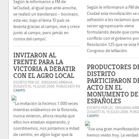
Según le informaron a FM de
Según le informaron a FM de
laCiudad, al igual que ante-anoche,
Ciudad esta movilización se 
se realizó un banderazo – bocinazo,
adhesión a los reclamos que
esta vez, bajo el lema ‘El país se
sector agropecuario viene
levanta gracias al campo, vive y crece
formulando desde que come
junto al campo, pero jamás en
conflicto con el gobierno por
contra del campo’.
Resolución 125 que se vota h
Congreso de laNación.
INVITARON AL
FRENTE PARA LA
PRODUCTORES D
VICTORIA A DEBATIR
DISTRITO
CON EL AGRO LOCAL
PARTICIPARON D
ESCRITO POR LIC. EMILIANO ARRIAGA
ACTO EN EL
ZUGASTI EL
16 JULIO 2008
. PUBLICADO EN
CAMPO
MONUMENTO DE
ESPAÑOLES
“La invitación la hicimos 1.000 veces
ESCRITO POR LIC. EMILIANO ARR
mientras estábamos en la Rotonda,
ZUGASTI EL
15 JULIO 2008
. PUBL
nunca vinieron, ahora resulta que
CAMPO
ellos nos estaban esperando, y
coordinemos, nos juntamos a mitad
“Fue una gran manifestación
de camino, en algún lugar que la
hemos vivido hoy. La verdad