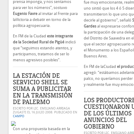
prensa imponga, y nos sentamos
fue muy emocionante, real
para ver los números”, sostuvo
uno sintió que los 4 ó 5 dise
Eugenio Favre
al invitar al Frente para
transmitieron lo que uno qu
laVictoria a debatir en torno de la
decirle al gobierno”, señaló
política agropecuaria.
Gardes
al expresarse confo
la participación de una dele
En FM de la Ciudad
este integrante
del Distrito de Saavedra en e
de la Sociedad Rural de Pigüé
indicó
que el sector agropecuario r
que “seguimos estando atentos, y
el Monumento a los Español
participamos, tratamos de ser lo
Buenos Aires.
menos agresivos posibles”.
En FM de laCiudad
el produc
agregó: “estábamos adelante
LA ESTACIÓN DE
palco, no queríamos perder e
SERVICIO SHELL SE
y realmente fue muy emocio
SUMA A PUBLICITAR
EN LA TRANSMISIÓN
LOS PRODUCTOR
DE PALERMO
CUESTIONARON 
ESCRITO POR LIC. EMILIANO ARRIAGA
DE LOS ÚLTIMOS
ZUGASTI EL
16 JULIO 2008
. PUBLICADO EN
CAMPO
ANUNCIOS DEL
GOBIERNO
Con una propuesta basada en la
ESCRITO POR LIC. EMILIANO ARR