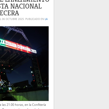
STA NACIONAL
VECERA
EL
06 OCTUBRE 2025
. PUBLICADO EN
LA
a las 21.00 horas, en la Confitería