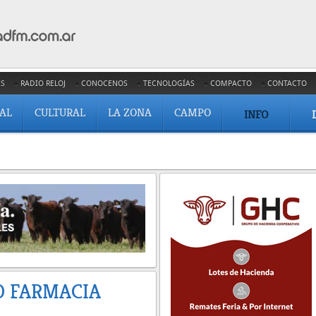
ES
RADIO RELOJ
CONOCENOS
TECNOLOGÍAS
COMPACTO
CONTACTO
IAL
CULTURAL
LA ZONA
CAMPO
INFO
O FARMACIA