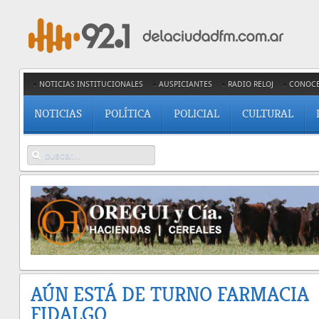
NOTICIAS INSTITUCIONALES
AUSPICIANTES
RADIO RELOJ
CONOC
NOTICIAS
POLÍTICA
POLICIAL
CULTURAL
AÚN ESTÁ DE TURNO FARMACIA
FIDALGO