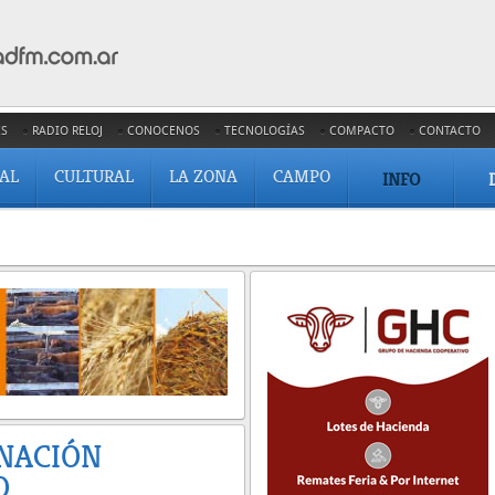
ES
RADIO RELOJ
CONOCENOS
TECNOLOGÍAS
COMPACTO
CONTACTO
IAL
CULTURAL
LA ZONA
CAMPO
INFO
GNACIÓN
O