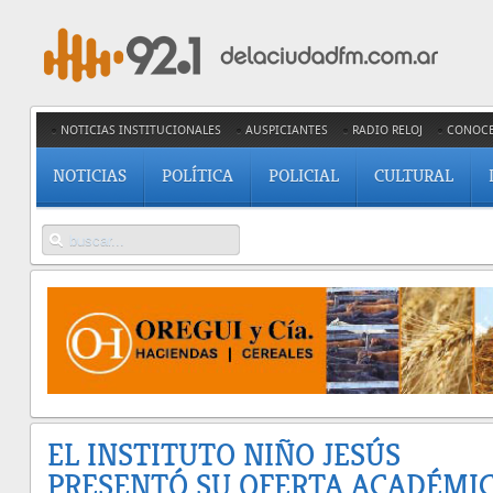
NOTICIAS INSTITUCIONALES
AUSPICIANTES
RADIO RELOJ
CONOC
NOTICIAS
POLÍTICA
POLICIAL
CULTURAL
EL INSTITUTO NIÑO JESÚS
PRESENTÓ SU OFERTA ACADÉMI