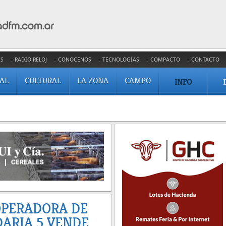
ES
RADIO RELOJ
CONOCENOS
TECNOLOGÍAS
COMPACTO
CONTACTO
IAL
CULTURAL
LA ZONA
CAMPO
INFO
OPERADORA DE
DARIA 5 VENDE