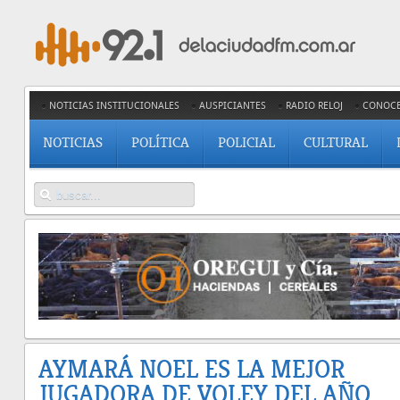
NOTICIAS INSTITUCIONALES
AUSPICIANTES
RADIO RELOJ
CONOC
NOTICIAS
POLÍTICA
POLICIAL
CULTURAL
AYMARÁ NOEL ES LA MEJOR
JUGADORA DE VOLEY DEL AÑO