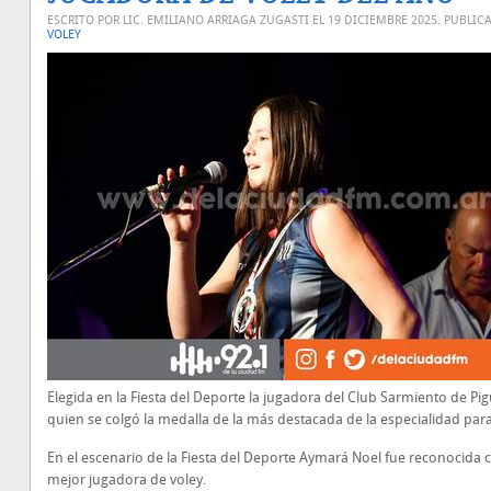
ESCRITO POR LIC. EMILIANO ARRIAGA ZUGASTI EL
19 DICIEMBRE 2025
. PUBLIC
VOLEY
Elegida en la Fiesta del Deporte la jugadora del Club Sarmiento de Pi
quien se colgó la medalla de la más destacada de la especialidad para
En el escenario de la Fiesta del Deporte Aymará Noel fue reconocida 
mejor jugadora de voley.