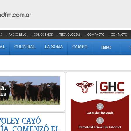
ES
RADIO RELOJ
CONOCENOS
TECNOLOGÍAS
COMPACTO
CONTACTO
IAL
CULTURAL
LA ZONA
CAMPO
INFO
VOLEY CAYÓ
ÍA. COMENZÓ EL