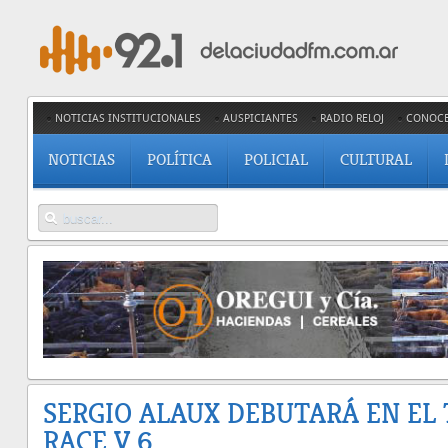
NOTICIAS INSTITUCIONALES
AUSPICIANTES
RADIO RELOJ
CONOC
NOTICIAS
POLÍTICA
POLICIAL
CULTURAL
SERGIO ALAUX DEBUTARÁ EN EL
RACE V 6