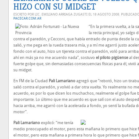
HIZO CON SU MIDGET
ESCRITO POR LIC. EMILIANO ARRIAGA ZUGASTI EL
18 AGOSTO 2008
. PUBLICAD
PACECAR.COM.AR
“En la primera vuelta, a la s
la recta principal, yo salgo 
contra el paredón, y Cecconi, que había entrado de punta desde la cu
salió, y me pega en la rueda trasera mía, y a mí me agarró justo acel
fondo con el auto, hizo un tijereta contra el paredón, voló para arriba
ahí en más ya no me acuerdo nada”, sostuvo
el piloto pigüense
al des
fuerte golpe que, sin demasiadas consecuencias físicas para él, vivió 
su midget.
En FM de la Ciudad
Pali
Lamariano
agregó que “rebotó, hizo un tirab
salió contra el paredón, y volvió a dar otra vuelta. Yo realmente no m
acuerdo, es por lo que dicen los muchachos, realmente el golpe fue 
importante. Lo último que me acuerdo es que salí con el auto despe
hacia arriba, me agarró con la acelerada a fondo, yo sentí la bufada d
motor”.
Pali Lamariano
explicó: “me tenía
medio preocupado el motor, pero esta mañana lo primero que hice f
el motor, pero esta mañana a primera hora lo que primero que hice 