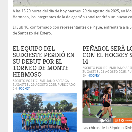
A las 13.20 horas del día de hoy, viernes, 29 de agosto de 2025, en M
Hermoso, los integrantes de la delegación zonal tendrán un nuevo co
El Sub 16, conformado con representantes de Pigüé, enfrentará a la S
de Santiago del Estero.
EL EQUIPO DEL
PEÑAROL SERÁ L
SUDOESTE PERDIÓ EN
CON EL HOCKEY 
SU DEBUT POR EL
14
TORNEO DE MONTE
ESCRITO POR LIC. EMILIANO ARR
ZUGASTI EL
21 AGOSTO 2025
. P
HERMOSO
EN
HOCKEY
ESCRITO POR LIC. EMILIANO ARRIAGA
ZUGASTI EL
29 AGOSTO 2025
. PUBLICADO
EN
HOCKEY
Las chicas de la Séptima Divi