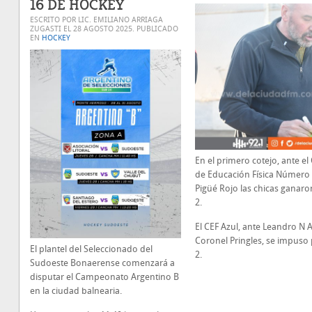
16 DE HOCKEY
ESCRITO POR LIC. EMILIANO ARRIAGA
ZUGASTI EL
28 AGOSTO 2025
. PUBLICADO
EN
HOCKEY
En el primero cotejo, ante el
de Educación Física Número
Pigüé Rojo las chicas ganaro
2.
El CEF Azul, ante Leandro N 
Coronel Pringles, se impuso 
El plantel del Seleccionado del
2.
Sudoeste Bonaerense comenzará a
disputar el Campeonato Argentino B
en la ciudad balnearia.