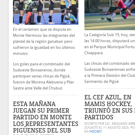
En el certamen que se disputa en
La Categoría Sub 19, hoy, vie
Monte Hermoso las integrantes del
las 14.00 horas, disputará un
plantel de la región ganaban pero
en el Parque Municipal Fort
sufrieron la igualdad en los últimos
Chiappara.
minutos.
Las chicas del combinado de
Los goles para el combinado del
Sudoeste Bonaerenses enfr
Sudoeste Bonaerense, donde
a la Primera División del Clu
participan varias chicas de Pigüé,
Sarmiento de Pigüé.
fueron de Morena Alebuena y Pilar
Sastre ante Valle del Chubut.
EL CEF AZUL, EN
ESTA MAÑANA
MAMIS HOCKEY,
JUEGAN SU PRIMER
TRIUNFÓ EN SUS
PARTIDO EN MONTE
PARTIDOS
LOS REPRESENTANTES
ESCRITO POR LIC. EMILIANO ARR
ZUGASTI EL
11 AGOSTO 2025
. P
PIGÜENSES DEL SUB
EN
HOCKEY