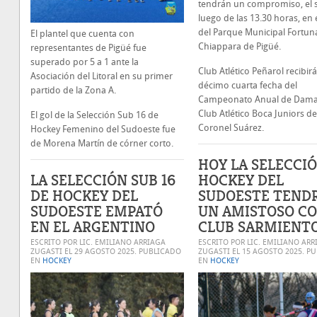
tendrán un compromiso, el 
luego de las 13.30 horas, en 
del Parque Municipal Fortun
El plantel que cuenta con
Chiappara de Pigüé.
representantes de Pigüé fue
superado por 5 a 1 ante la
Club Atlético Peñarol recibirá
Asociación del Litoral en su primer
décimo cuarta fecha del
partido de la Zona A.
Campeonato Anual de Damas
Club Atlético Boca Juniors de
El gol de la Selección Sub 16 de
Coronel Suárez.
Hockey Femenino del Sudoeste fue
de Morena Martín de córner corto.
HOY LA SELECCI
LA SELECCIÓN SUB 16
HOCKEY DEL
DE HOCKEY DEL
SUDOESTE TEND
SUDOESTE EMPATÓ
UN AMISTOSO C
EN EL ARGENTINO
CLUB SARMIENT
ESCRITO POR LIC. EMILIANO ARRIAGA
ESCRITO POR LIC. EMILIANO ARR
ZUGASTI EL
29 AGOSTO 2025
. PUBLICADO
ZUGASTI EL
15 AGOSTO 2025
. P
EN
HOCKEY
EN
HOCKEY