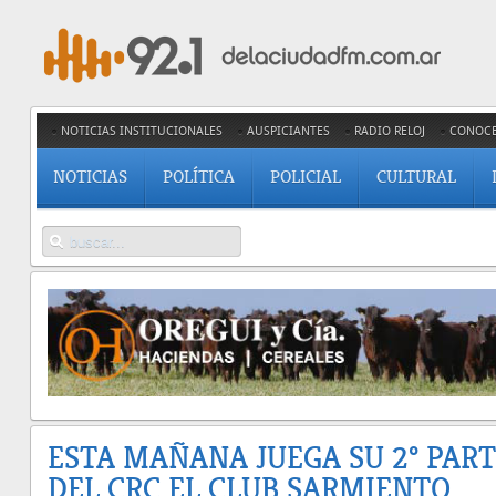
NOTICIAS INSTITUCIONALES
AUSPICIANTES
RADIO RELOJ
CONOC
NOTICIAS
POLÍTICA
POLICIAL
CULTURAL
ESTA MAÑANA JUEGA SU 2º PAR
DEL CRC EL CLUB SARMIENTO