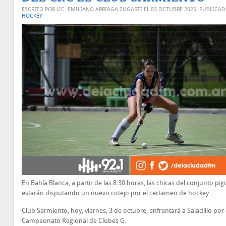
ESCRITO POR LIC. EMILIANO ARRIAGA ZUGASTI EL
03 OCTUBRE 2025
. PUBLICA
HOCKEY
En Bahía Blanca, a partir de las 8.30 horas, las chicas del conjunto pi
estarán disputando un nuevo cotejo por el certamen de hockey.
Club Sarmiento, hoy, viernes, 3 de octubre, enfrentará a Saladillo por 
Campeonato Regional de Clubes G.