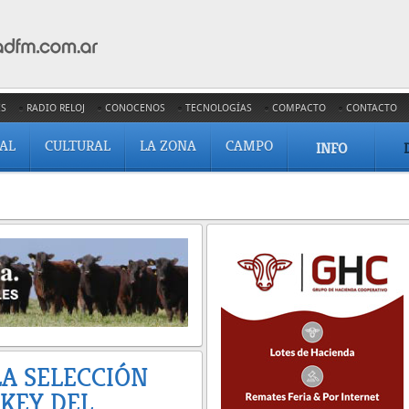
ES
RADIO RELOJ
CONOCENOS
TECNOLOGÍAS
COMPACTO
CONTACTO
IAL
CULTURAL
LA ZONA
CAMPO
INFO
LA SELECCIÓN
KEY DEL