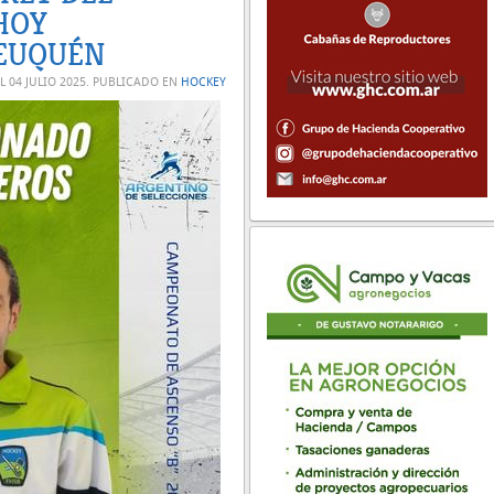
HOY
EUQUÉN
EL
04 JULIO 2025
. PUBLICADO EN
HOCKEY