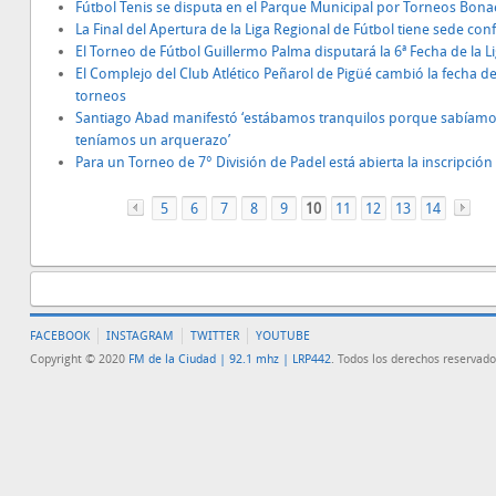
Fútbol Tenis se disputa en el Parque Municipal por Torneos Bon
La Final del Apertura de la Liga Regional de Fútbol tiene sede co
El Torneo de Fútbol Guillermo Palma disputará la 6ª Fecha de la Li
El Complejo del Club Atlético Peñarol de Pigüé cambió la fecha d
torneos
Santiago Abad manifestó ‘estábamos tranquilos porque sabíam
teníamos un arquerazo’
Para un Torneo de 7° División de Padel está abierta la inscripción
5
«
6
7
8
9
10
11
12
13
14
FACEBOOK
INSTAGRAM
TWITTER
YOUTUBE
Copyright © 2020
FM de la Ciudad | 92.1 mhz | LRP442
. Todos los derechos reservado