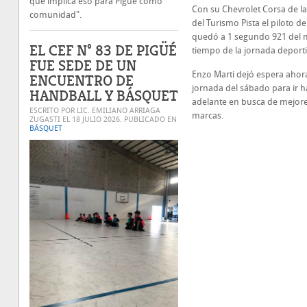
que implica eso para Pigüé como
Con su Chevrolet Corsa de la
comunidad".
del Turismo Pista el piloto 
quedó a 1 segundo 921 del 
EL CEF N° 83 DE PIGÜÉ
tiempo de la jornada deporti
FUE SEDE DE UN
Enzo Marti dejó espera ahora
ENCUENTRO DE
jornada del sábado para ir h
HANDBALL Y BÁSQUET
adelante en busca de mejor
ESCRITO POR LIC. EMILIANO ARRIAGA
marcas.
ZUGASTI EL
18 JULIO 2026
. PUBLICADO EN
BÁSQUET