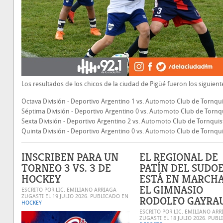
Los resultados de los chicos de la ciudad de Pigüé fueron los siguient
Octava División - Deportivo Argentino 1 vs. Automoto Club de Tornqui
Séptima División - Deportivo Argentino 0 vs. Automoto Club de Tornqu
Sexta División - Deportivo Argentino 2 vs. Automoto Club de Tornquis
Quinta División - Deportivo Argentino 0 vs. Automoto Club de Tornqui
INSCRIBEN PARA UN
EL REGIONAL DE
TORNEO 3 VS. 3 DE
PATÍN DEL SUDO
HOCKEY
ESTÁ EN MARCHA
EL GIMNASIO
ESCRITO POR LIC. EMILIANO ARRIAGA
ZUGASTI EL
19 JULIO 2026
. PUBLICADO EN
RODOLFO GAYRA
HOCKEY
ESCRITO POR LIC. EMILIANO ARR
ZUGASTI EL
18 JULIO 2026
. PUBL