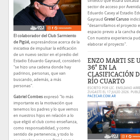
sintético que estará ubicada 
sector de acceso por Avenid
Eduardo Casey al Estadio E
Gayraud
Gretel Caruso
indic
"desarrollamos el proyecto e
espacio previo a la cancha de
El colaborador del Club Sarmiento
Con nuestra experiencia pu
de Pigüé,
expresándose acerca de la
elaborar el proyecto".
iniciativa de impulsar la edificación
de un nuevo sector en el predio del
ENZO MARTI SE 
Estadio Eduardo Gayraud, consideró
36° EN LA
"se hizo una cadena donde hay
CLASIFICACIÓN D
padrinos, personas, que van
RÍO CUARTO
buscando, además, a más
personas".
ESCRITO POR LIC. EMILIANO ARR
ZUGASTI EL
17 JULIO 2026
. PUBL
PACECAR.COM.AR
Gabriel Combes
expresó "lo más
importante es la motivación que
tenemos los padres y lo que vemos
en nuestros hijos en relación a lo
que eligió el club como enseñanza,
como responsabilidad, y como
sentido de pertenencia, y todo lo