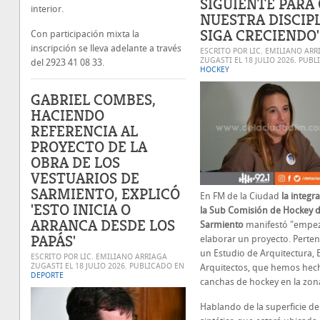
SIGUIENTE PARA
interior.
NUESTRA DISCIP
SIGA CRECIENDO'
Con participación mixta la
inscripción se lleva adelante a través
ESCRITO POR LIC. EMILIANO ARR
ZUGASTI EL
18 JULIO 2026
. PUBL
del 2923 41 08 33.
HOCKEY
GABRIEL COMBES,
HACIENDO
REFERENCIA AL
PROYECTO DE LA
OBRA DE LOS
VESTUARIOS DE
SARMIENTO, EXPLICÓ
En FM de la Ciudad
la integr
'ESTO INICIA O
la Sub Comisión de Hockey d
ARRANCA DESDE LOS
Sarmiento
manifestó "empe
PAPÁS'
elaborar un proyecto. Perte
un Estudio de Arquitectura,
ESCRITO POR LIC. EMILIANO ARRIAGA
ZUGASTI EL
18 JULIO 2026
. PUBLICADO EN
Arquitectos, que hemos hech
DEPORTE
canchas de hockey en la zon
Hablando de la superficie d