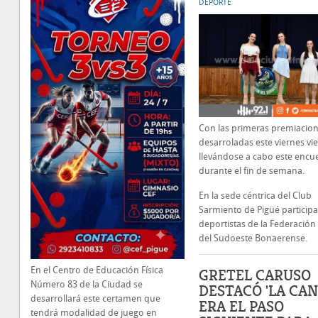
DEPORTE
Con las primeras premiacio
desarroladas este viernes vi
llevándose a cabo este encu
durante el fin de semana.
En la sede céntrica del Club
Sarmiento de Pigüé particip
deportistas de la Federación
del Sudoeste Bonaerense.
En el Centro de Educación Física
GRETEL CARUSO
Número 83 de la Ciudad se
DESTACÓ 'LA CA
desarrollará este certamen que
ERA EL PASO
tendrá modalidad de juego en