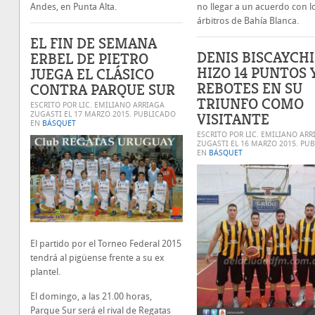
no llegar a un acuerdo con l
Andes, en Punta Alta.
árbitros de Bahía Blanca.
EL FIN DE SEMANA
DENIS BISCAYCH
ERBEL DE PIETRO
HIZO 14 PUNTOS Y
JUEGA EL CLÁSICO
REBOTES EN SU
CONTRA PARQUE SUR
TRIUNFO COMO
ESCRITO POR LIC. EMILIANO ARRIAGA
VISITANTE
ZUGASTI EL
17 MARZO 2015
. PUBLICADO
EN
BÁSQUET
ESCRITO POR LIC. EMILIANO ARR
ZUGASTI EL
16 MARZO 2015
. PU
EN
BÁSQUET
El partido por el Torneo Federal 2015
tendrá al pigüense frente a su ex
plantel.
El domingo, a las 21.00 horas,
Parque Sur será el rival de Regatas