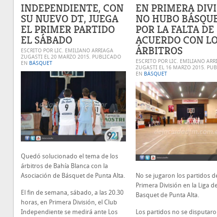
INDEPENDIENTE, CON
EN PRIMERA DIV
SU NUEVO DT, JUEGA
NO HUBO BÁSQU
EL PRIMER PARTIDO
POR LA FALTA DE
EL SÁBADO
ACUERDO CON L
ÁRBITROS
ESCRITO POR LIC. EMILIANO ARRIAGA
ZUGASTI EL
20 MARZO 2015
. PUBLICADO
ESCRITO POR LIC. EMILIANO ARR
EN
BÁSQUET
ZUGASTI EL
16 MARZO 2015
. PU
EN
BÁSQUET
Quedó solucionado el tema de los
árbitros de Bahía Blanca con la
No se jugaron los partidos d
Asociación de Básquet de Punta Alta.
Primera División en la Liga d
El fin de semana, sábado, a las 20.30
Basquet de Punta Alta.
horas, en Primera División, el Club
Los partidos no se disputar
Independiente se medirá ante Los