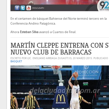
En el certamen de básquet Bahiense del Norte terminó tercero en la
Conferencia Andino Patagónica.
Ahora
Esteban Silva
avanzó a Cuartos de Final.
MARTÍN CLEPPE ENTRENA CON 
NUEVO CLUB DE BARRACAS
ESCRITO POR LIC. EMILIANO ARRIAGA ZUGASTI EL
20 MARZO 2015
. PUBLICADO
BÁSQUET