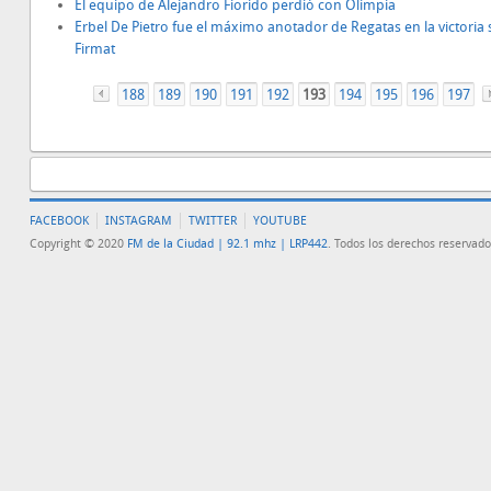
El equipo de Alejandro Fiorido perdió con Olimpia
Erbel De Pietro fue el máximo anotador de Regatas en la victoria
Firmat
188
«
189
190
191
192
193
194
195
196
197
FACEBOOK
INSTAGRAM
TWITTER
YOUTUBE
Copyright © 2020
FM de la Ciudad | 92.1 mhz | LRP442
. Todos los derechos reservado