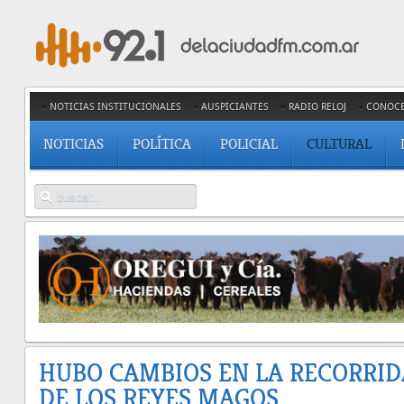
NOTICIAS INSTITUCIONALES
AUSPICIANTES
RADIO RELOJ
CONOC
NOTICIAS
POLÍTICA
POLICIAL
CULTURAL
HUBO CAMBIOS EN LA RECORRID
DE LOS REYES MAGOS