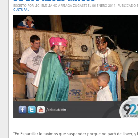
ESCRITO POR LIC. EMILIANO ARRIAGA ZUGASTI EL
06 ENERO 2011
. PUBLICADO 
CULTURAL
“En Espartillar lo tuvimos que suspender porque no paró de llover, y 