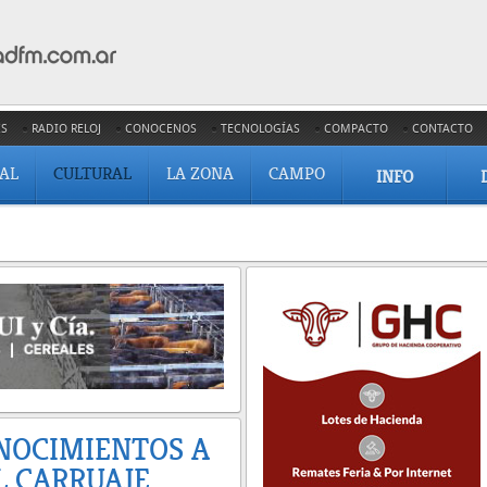
ES
RADIO RELOJ
CONOCENOS
TECNOLOGÍAS
COMPACTO
CONTACTO
IAL
CULTURAL
LA ZONA
CAMPO
INFO
NOCIMIENTOS A
L CARRUAJE