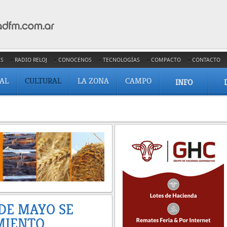
ES
RADIO RELOJ
CONOCENOS
TECNOLOGÍAS
COMPACTO
CONTACTO
IAL
CULTURAL
LA ZONA
CAMPO
INFO
 DE MAYO SE
MIENTO