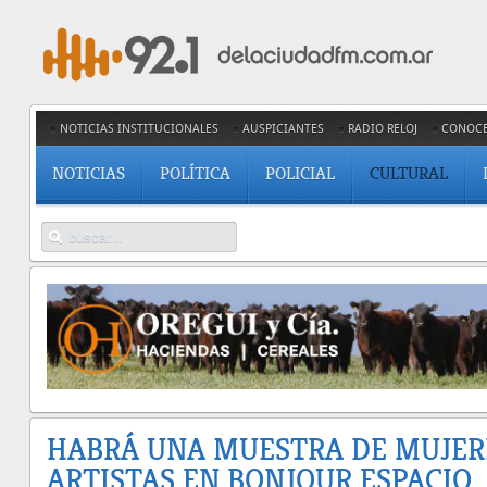
NOTICIAS INSTITUCIONALES
AUSPICIANTES
RADIO RELOJ
CONOC
NOTICIAS
POLÍTICA
POLICIAL
CULTURAL
HABRÁ UNA MUESTRA DE MUJER
ARTISTAS EN BONJOUR ESPACIO