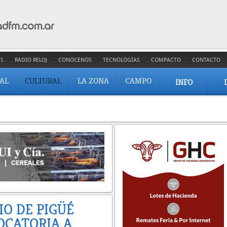
ES
RADIO RELOJ
CONOCENOS
TECNOLOGÍAS
COMPACTO
CONTACTO
IAL
CULTURAL
LA ZONA
CAMPO
INFO
IO DE PIGÜÉ
OCATORIA A