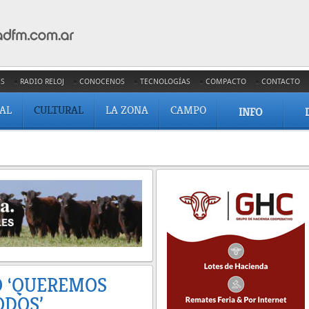
ES
RADIO RELOJ
CONOCENOS
TECNOLOGÍAS
COMPACTO
CONTACTO
IAL
CULTURAL
LA ZONA
CAMPO
INFO
Ó ‘QUEREMOS
ODOS’