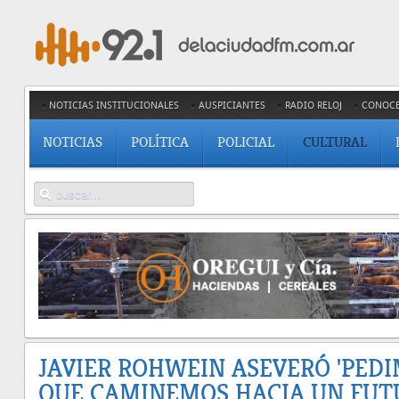
NOTICIAS INSTITUCIONALES
AUSPICIANTES
RADIO RELOJ
CONOC
NOTICIAS
POLÍTICA
POLICIAL
CULTURAL
JAVIER ROHWEIN ASEVERÓ 'PED
QUE CAMINEMOS HACIA UN FUT