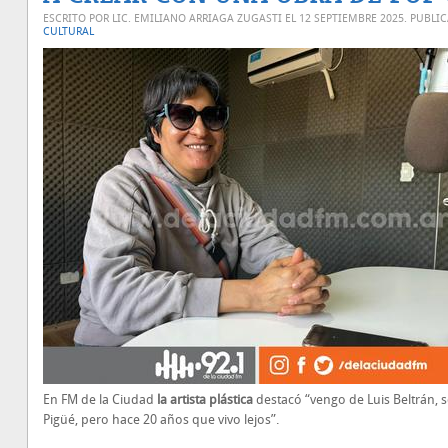
ESCRITO POR LIC. EMILIANO ARRIAGA ZUGASTI EL
12 SEPTIEMBRE 2025
. PUBLI
CULTURAL
En FM de la Ciudad
la artista plástica
destacó “vengo de Luis Beltrán, 
Pigüé, pero hace 20 años que vivo lejos”.