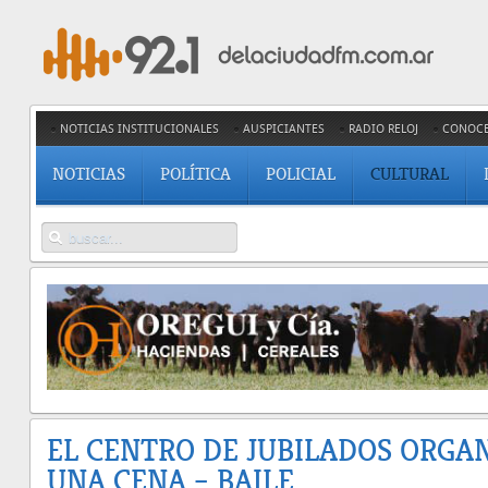
NOTICIAS INSTITUCIONALES
AUSPICIANTES
RADIO RELOJ
CONOC
NOTICIAS
POLÍTICA
POLICIAL
CULTURAL
EL CENTRO DE JUBILADOS ORGA
UNA CENA – BAILE