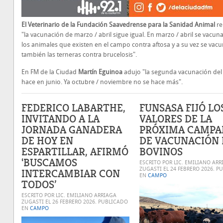
El Veterinario de la Fundación Saavedrense para la Sanidad Animal
re
"la vacunación de marzo / abril sigue igual. En marzo / abril se vacun
los animales que existen en el campo contra aftosa y a su vez se vac
también las terneras contra brucelosis".
En FM de la Ciudad
Martín Eguinoa
adujo "la segunda vacunación del
hace en junio. Ya octubre / noviembre no se hace más".
FEDERICO LABARTHE,
FUNSASA FIJÓ LO
INVITANDO A LA
VALORES DE LA
JORNADA GANADERA
PRÓXIMA CAMPA
DE HOY EN
DE VACUNACIÓN 
ESPARTILLAR, AFIRMÓ
BOVINOS
‘BUSCAMOS
ESCRITO POR LIC. EMILIANO ARR
ZUGASTI EL
24 FEBRERO 2026
. P
INTERCAMBIAR CON
EN
CAMPO
TODOS’
ESCRITO POR LIC. EMILIANO ARRIAGA
ZUGASTI EL
26 FEBRERO 2026
. PUBLICADO
EN
CAMPO