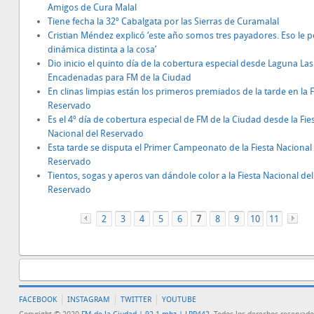
Amigos de Cura Malal
Tiene fecha la 32º Cabalgata por las Sierras de Curamalal
Cristian Méndez explicó ‘este año somos tres payadores. Eso le 
dinámica distinta a la cosa’
Dio inicio el quinto día de la cobertura especial desde Laguna Las
Encadenadas para FM de la Ciudad
En clinas limpias están los primeros premiados de la tarde en la F
Reservado
Es el 4º día de cobertura especial de FM de la Ciudad desde la Fie
Nacional del Reservado
Esta tarde se disputa el Primer Campeonato de la Fiesta Nacional
Reservado
Tientos, sogas y aperos van dándole color a la Fiesta Nacional del
Reservado
2
«
3
4
5
6
7
8
9
10
11
FACEBOOK
INSTAGRAM
TWITTER
YOUTUBE