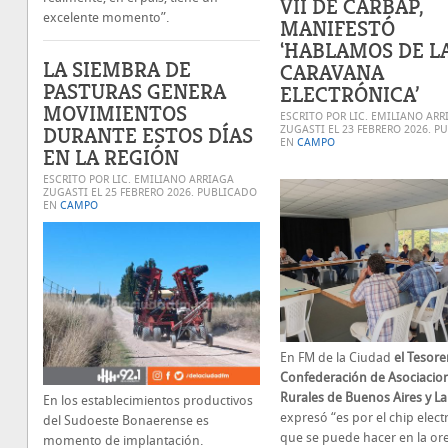
VII DE CARBAP,
excelente momento”.
MANIFESTÓ
‘HABLAMOS DE L
LA SIEMBRA DE
CARAVANA
PASTURAS GENERA
ELECTRÓNICA’
MOVIMIENTOS
ESCRITO POR LIC. EMILIANO ARR
DURANTE ESTOS DÍAS
ZUGASTI EL
23 FEBRERO 2026
. P
EN
CAMPO
EN LA REGIÓN
ESCRITO POR LIC. EMILIANO ARRIAGA
ZUGASTI EL
25 FEBRERO 2026
. PUBLICADO
EN
CAMPO
En FM de la Ciudad
el Tesore
Confederación de Asociacio
Rurales de Buenos Aires y L
En los establecimientos productivos
expresó “es por el chip elect
del Sudoeste Bonaerense es
que se puede hacer en la ore
momento de implantación.