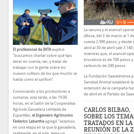
La vacuna y el arancel operat
aftosa, del 2 de marzo al 1 de
cuesta 2.990 pesos, y desde e
abril al 30 de abril sale 3.140
El profesional de INTA
explicó
mientras que, el arancel ope
“buscamos charlar sobre qué tips
brucelosis es de 700 pesos y 
tener en cuenta, ver, y tratar de
carbunclo de 240 pesos.
trabajar con la gente sobre los
nuevos cultivos de los que mucho se
La Fundación Saavedrense pa
habla como el sanfoin”.
Sanidad Animal estableció la
extensión de la campaña has
Convocando a los productores a
de abril en el Partido de Saa
sumarse, esta tarde, a las 19.00
horas, en el Salón de la Cooperativa
CARLOS BILBAO,
Agrícola Ganadera Limitada de
SOBRE LOS TEMA
Espartillar,
el Ingeniero Agrónomo
TRATADOS EN LA
Federico Labarthe
agregó “estamos
en una etapa en la que la ganadería,
REUNIÓN DE LA 
realmente, en el país, tiene un