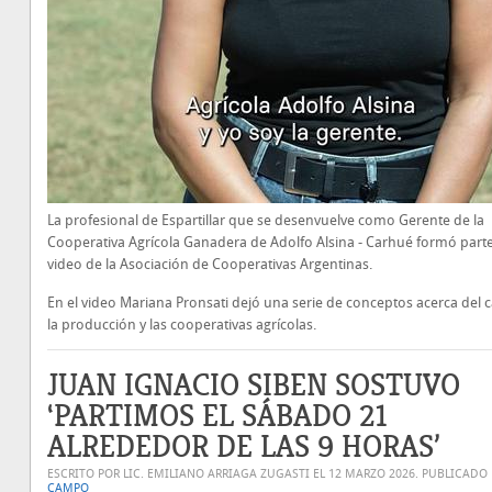
La profesional de Espartillar que se desenvuelve como Gerente de la
Cooperativa Agrícola Ganadera de Adolfo Alsina - Carhué formó part
video de la Asociación de Cooperativas Argentinas.
En el video Mariana Pronsati dejó una serie de conceptos acerca del
la producción y las cooperativas agrícolas.
JUAN IGNACIO SIBEN SOSTUVO
‘PARTIMOS EL SÁBADO 21
ALREDEDOR DE LAS 9 HORAS’
ESCRITO POR LIC. EMILIANO ARRIAGA ZUGASTI EL
12 MARZO 2026
. PUBLICADO
CAMPO