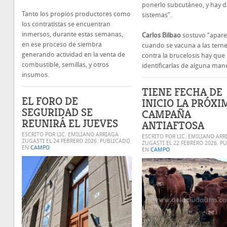
ponerlo subcutáneo, y hay di
Tanto los propios productores como
sistemas”.
los contratistas se encuentran
inmersos, durante estas semanas,
Carlos Bilbao
sostuvo “apare
en ese proceso de siembra
cuando se vacuna a las tern
generando actividad en la venta de
contra la brucelosis hay que
combustible, semillas, y otros
identificarlas de alguna man
insumos.
TIENE FECHA DE
EL FORO DE
INICIO LA PRÓXI
SEGURIDAD SE
CAMPAÑA
REUNIRÁ EL JUEVES
ANTIAFTOSA
ESCRITO POR LIC. EMILIANO ARRIAGA
ESCRITO POR LIC. EMILIANO ARR
ZUGASTI EL
24 FEBRERO 2026
. PUBLICADO
ZUGASTI EL
22 FEBRERO 2026
. P
EN
CAMPO
EN
CAMPO