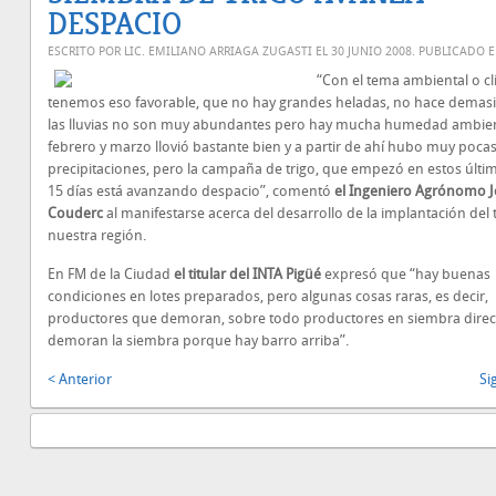
DESPACIO
ESCRITO POR LIC. EMILIANO ARRIAGA ZUGASTI EL
30 JUNIO 2008
. PUBLICADO 
“Con el tema ambiental o cl
tenemos eso favorable, que no hay grandes heladas, no hace demasia
las lluvias no son muy abundantes pero hay mucha humedad ambien
febrero y marzo llovió bastante bien y a partir de ahí hubo muy poca
precipitaciones, pero la campaña de trigo, que empezó en estos últi
15 días está avanzando despacio”, comentó
el Ingeniero Agrónomo J
Couderc
al manifestarse acerca del desarrollo de la implantación del 
nuestra región.
En FM de la Ciudad
el titular del INTA Pigüé
expresó que “hay buenas
condiciones en lotes preparados, pero algunas cosas raras, es decir,
productores que demoran, sobre todo productores en siembra direc
demoran la siembra porque hay barro arriba”.
< Anterior
Si