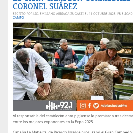
CORONEL SUÁREZ
ESCRITO POR LIC. EMILIANO ARRIAGA ZUGASTI EL
11 OCTUBRE 2025
. PUBLICA
CAMPO
Al responsable del establecimiento pigüense lo premiaron tras desta
entre los mejores exponentes en la Expo 2025.
Cabaña La Mabelita, de Ricardo Issaly e hijos, ganó el Gran Campeón