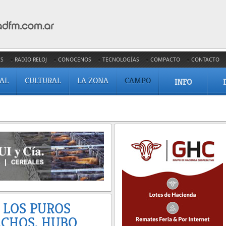
ES
RADIO RELOJ
CONOCENOS
TECNOLOGÍAS
COMPACTO
CONTACTO
IAL
CULTURAL
LA ZONA
CAMPO
INFO
 LOS PUROS
CHOS, HUBO