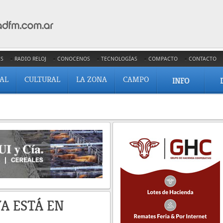
ES
RADIO RELOJ
CONOCENOS
TECNOLOGÍAS
COMPACTO
CONTACTO
IAL
CULTURAL
LA ZONA
CAMPO
INFO
A ESTÁ EN