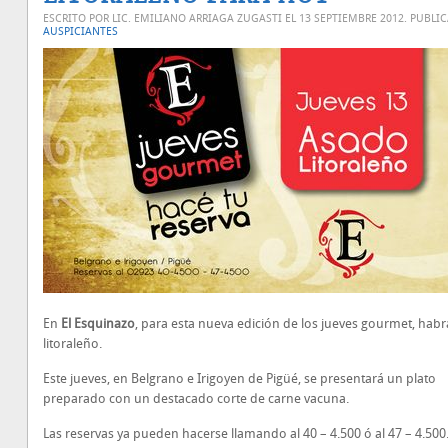
ESCRITO POR LIC. EMILIANO ARRIAGA ZUGASTI EL
13 SEPTIEMBRE 2012
. PUBLI
AUSPICIANTES
En
El Esquinazo
, para esta nueva edición de los jueves gourmet, hab
litoraleño.
Este jueves, en Belgrano e Irigoyen de Pigüé, se presentará un plato
preparado con un destacado corte de carne vacuna.
Las reservas ya pueden hacerse llamando al 40 – 4.500 ó al 47 – 4.500