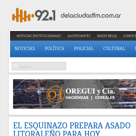
NOTICIAS INSTITUCIONALES
AUSPICIANTES
RADIO RELOJ
CONOC
NOTICIAS
POLÍTICA
POLICIAL
CULTURAL
EL ESQUINAZO PREPARA ASADO
LITORALEÑO PARA HOY