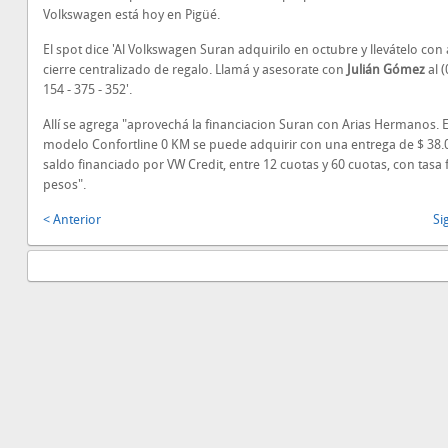
Volkswagen está hoy en Pigüé.
El spot dice 'Al Volkswagen Suran adquirilo en octubre y llevátelo con
cierre centralizado de regalo. Llamá y asesorate con
Julián Gómez
al 
154 - 375 - 352'.
Allí se agrega "aprovechá la financiacion Suran con Arias Hermanos. E
modelo Confortline 0 KM se puede adquirir con una entrega de $ 38.0
saldo financiado por VW Credit, entre 12 cuotas y 60 cuotas, con tasa fi
pesos".
< Anterior
Si